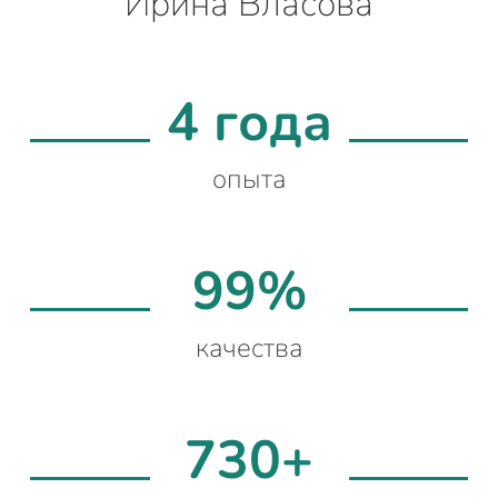
Ирина Власова
4 года
опыта
99%
качества
730+