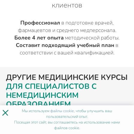
клиентов
Профессионал
в подготовке врачей,
фармацевтов и среднего медперсонала.
Более 4 лет опыта
методической работы.
Составит подходящий учебный план
в
соответствии с вашей квалификацией.
ДРУГИЕ МЕДИЦИНСКИЕ КУРСЫ
ДЛЯ СПЕЦИАЛИСТОВ С
НЕМЕДИЦИНСКИМ
ОБРАЗОВАНИЕМ,
×
РАБОТАЮЩИХ НА МЕД.
Мы используем
файлы cookie
, чтобы улучшить ваш
пользовательский опыт.
ДОЛЖНОСТЯХ
В ВОЛГОГРАДЕ
Посещая этот сайт, вы соглашаетесь на использование нами
файлов cookie.