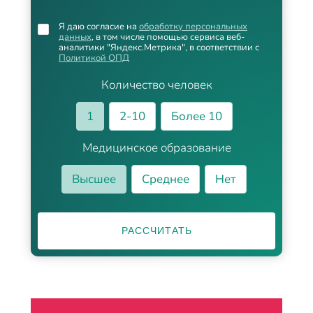
Я даю согласие на
обработку персональных
данных
, в том числе помощью сервиса веб-
аналитики "Яндекс.Метрика", в соответствии с
Политикой ОПД
Количество человек
1
2-10
Более 10
Медицинское образование
Высшее
Среднее
Нет
РАССЧИТАТЬ