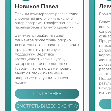
Новиков Павел
Лев
Врач-кинезиотерапевт, реабилитолог,
Врач-э
спортивный диетолог-нутрициолог,
Ведет
автор программы профессиональной
консу
переподготовки по нутрициологии
сопро
Занимается реабилитацией
совмес
пациентов после травм опорно-
Приде
двигательного аппарата, включая в
подхо
программы нутритивную
допол
поддержку. Ведет все
корре
нутрициологические курсы,
жизни
которые постоянно дополняет.
доказ
Говорит, что никогда не поздно
работ
заняться своим питанием и
диети
здоровьем и улучшить качество
Подде
жизни.
резуль
находи
им каж
ПОДРОБНЕЕ
СМОТРЕТЬ ВИДЕО ВИЗИТКУ