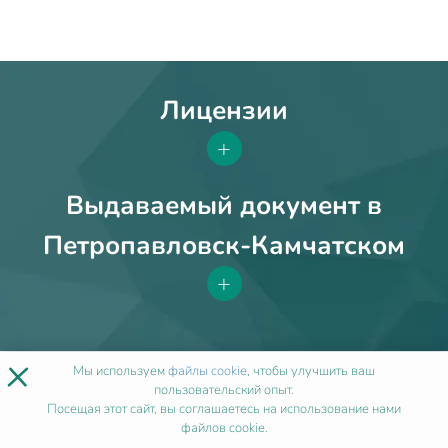
Лицензии
+
Выдаваемый документ в
Петропавловск-Камчатском
+
×
Мы используем
файлы cookie
, чтобы улучшить ваш
ИСТОРИИ УСПЕХА
ПОСЛЕ
пользовательский опыт.
НАШЕГО ОБУЧЕНИЯ
Посещая этот сайт, вы соглашаетесь на использование нами
файлов cookie.