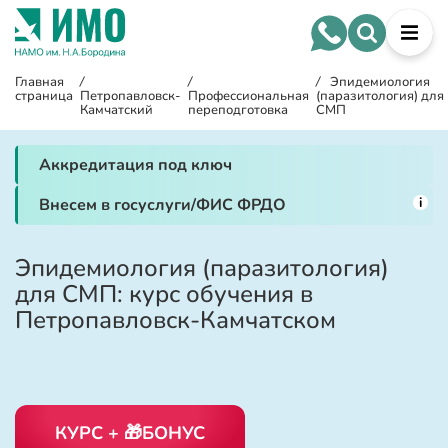
Главная
/
/
/
Эпидемиология
страница
Петропавловск-
Профессиональная
(паразитология) для
Камчатский
переподготовка
СМП
Аккредитация под ключ
i
Внесем в госуслуги/ФИС ФРДО
Эпидемиология (паразитология)
для СМП: курс обучения в
Петропавловск-Камчатском
КУРС + 🎁БОНУС