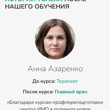
НАШЕГО ОБУЧЕНИЯ
Анна Азаренко
До курса:
Терапевт
После курса:
Главный врач
«Благодаря курсам профпереподготовки
«
центра ИМО я получила новое
п