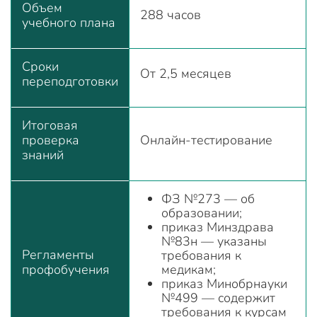
Объем
288 часов
учебного плана
Сроки
От 2,5 месяцев
переподготовки
Итоговая
проверка
Онлайн-тестирование
знаний
ФЗ №273 — об
образовании;
приказ Минздрава
№83н — указаны
Регламенты
требования к
профобучения
медикам;
приказ Минобрнауки
№499 — содержит
требования к курсам