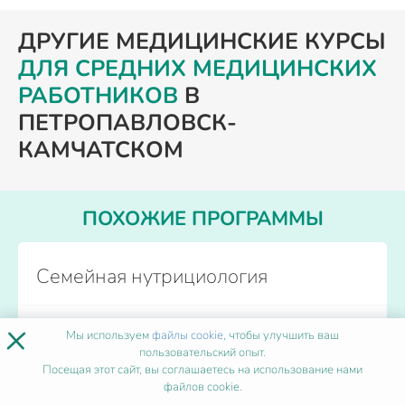
ДРУГИЕ МЕДИЦИНСКИЕ КУРСЫ
ДЛЯ СРЕДНИХ МЕДИЦИНСКИХ
РАБОТНИКОВ
В
ПЕТРОПАВЛОВСК-
КАМЧАТСКОМ
ПОХОЖИЕ ПРОГРАММЫ
Семейная нутрициология
×
Форма обучения
Дистанционно
Мы используем
файлы cookie
, чтобы улучшить ваш
Количество часов
от 36
пользовательский опыт.
Посещая этот сайт, вы соглашаетесь на использование нами
Начало обучения
Каждый день
файлов cookie.