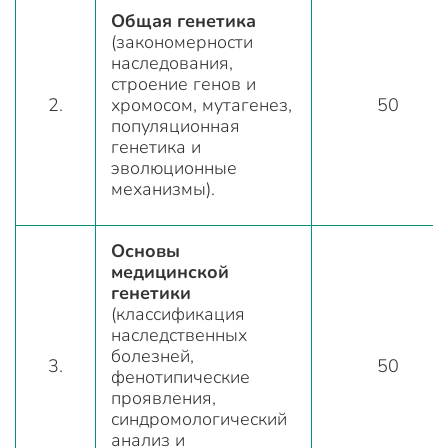
Общая генетика
(закономерности
наследования,
строение генов и
2.
хромосом, мутагенез,
50
популяционная
генетика и
эволюционные
механизмы).
Основы
медицинской
генетики
(классификация
наследственных
болезней,
3.
50
фенотипические
проявления,
синдромологический
анализ и