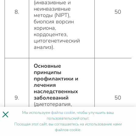
(инвазивные и
неинвазивные
8.
50
методы (NIPT),
биопсия ворсин
хориона,
кордоцентез,
цитогенетический
анализ).
Основные
принципы
профилактики и
лечения
наследственных
9.
заболеваний
50
(диетотерапия,
×
ферментозамещение,
Мы используем
файлы cookie
, чтобы улучшить ваш
генотерапия и
пользовательский опыт.
медико-генетическое
Посещая этот сайт, вы соглашаетесь на использование нами
консультирование).
файлов cookie.