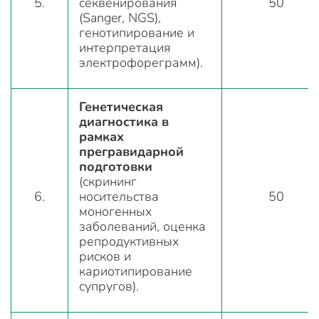
5.
секвенирования
50
(Sanger, NGS),
генотипирование и
интерпретация
электрофореграмм).
Генетическая
диагностика в
рамках
прегравидарной
подготовки
(скрининг
6.
носительства
50
моногенных
заболеваний, оценка
репродуктивных
рисков и
кариотипирование
супругов).