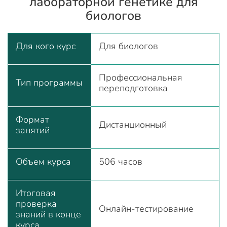
лабораторной генетике для
биологов
Для кого курс
Для биологов
Профессиональная
Тип программы
переподготовка
Формат
Дистанционный
занятий
Объем курса
506 часов
Итоговая
проверка
Онлайн-тестирование
знаний в конце
курса