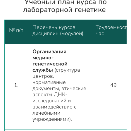
Учебный план курса по
лабораторной генетике
Перечень курсов,
Трудоемкость,
№ п/п
дисциплин (модулей)
час
Организация
медико-
генетической
службы
(структура
центров,
нормативные
1.
49
документы, этические
аспекты ДНК-
исследований и
взаимодействие с
лечебными
учреждениями).