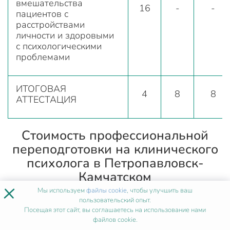
вмешательства
16
-
-
пациентов с
расстройствами
личности и здоровыми
с психологическими
проблемами
ИТОГОВАЯ
4
8
8
АТТЕСТАЦИЯ
Стоимость профессиональной
переподготовки на клинического
психолога в Петропавловск-
Камчатском
×
Мы используем
файлы cookie
, чтобы улучшить ваш
Цена обучения зависит от выбранного объема и
пользовательский опыт.
Посещая этот сайт, вы соглашаетесь на использование нами
типа программы и рассчитывается персонально.
файлов cookie.