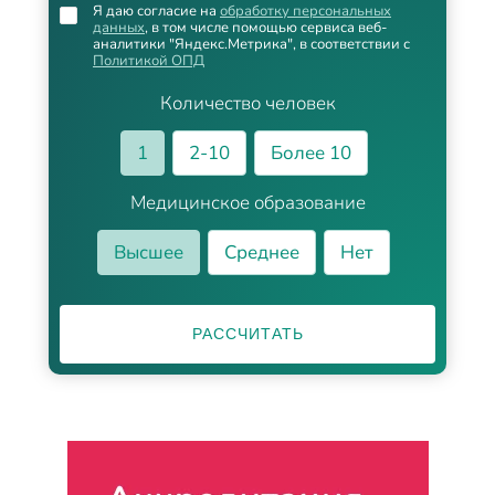
Я даю согласие на
обработку персональных
данных
, в том числе помощью сервиса веб-
аналитики "Яндекс.Метрика", в соответствии с
Политикой ОПД
Количество человек
1
2-10
Более 10
Медицинское образование
Высшее
Среднее
Нет
РАССЧИТАТЬ