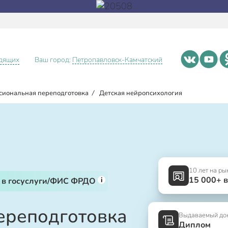
идящих
Ваш город:
Петропавловск-Камчатский
сиональная переподготовка
/
Детская нейропсихология
10 лет на ры
15 000+ 
i
 в госуслуги/ФИС ФРДО
ереподготовка
Выдаваемый до
Диплом