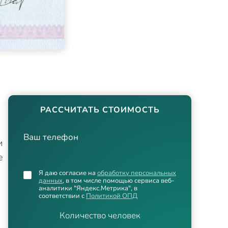
РАССЧИТАТЬ СТОИМОСТЬ
Ваш телефон
и
е
Я даю согласие на
обработку персональных
данных
, в том числе помощью сервиса веб-
аналитики "Яндекс.Метрика", в
соответствии с
Политикой ОПД
Количество человек