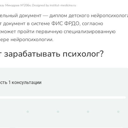
у Минздрав №206н; Designed by institut-medicina.ru
тельный документ — диплом детского нейропсихолог
т документ в системе ФИС ФРДО, согласно
сможет пройти первичную специализированную
фере нейропсихологии.
т зарабатывать психолог?
сть 1 консультации