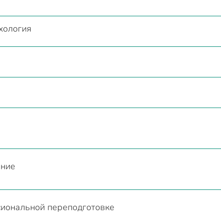
хология
ание
иональной переподготовке