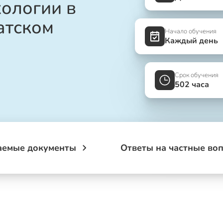
хологии в
атском
Начало обучения
Каждый день
Срок обучения
502 часа
аемые документы
Ответы на частные во