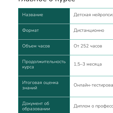
Название
Детская нейропси
Формат
Дистанционно
Объем часов
От 252 часов
Продолжительность
1,5–3 месяца
курса
Итоговая оценка
Онлайн-тестиров
знаний
Документ об
Диплом о професс
образовании