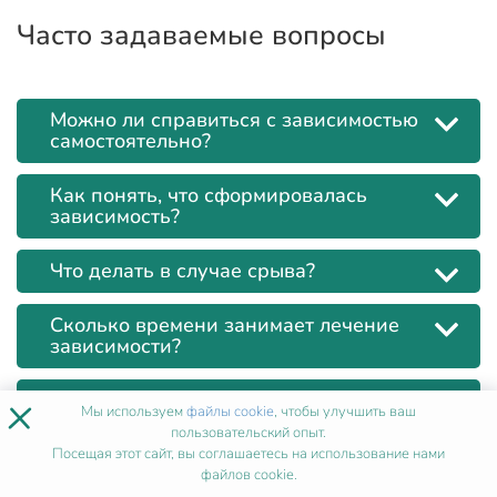
Часто задаваемые вопросы
Можно ли справиться с зависимостью
самостоятельно?
Как понять, что сформировалась
зависимость?
Что делать в случае срыва?
Сколько времени занимает лечение
зависимости?
×
Как действовать, если человек не хочет
Мы используем
файлы cookie
, чтобы улучшить ваш
лечиться?
пользовательский опыт.
Посещая этот сайт, вы соглашаетесь на использование нами
Что эффективнее: психотерапия или
файлов cookie.