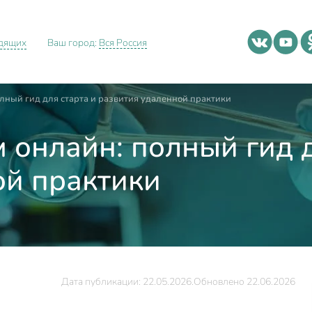
идящих
Ваш город:
Вся Россия
олный гид для старта и развития удаленной практики
 онлайн: полный гид д
ой практики
Дата публикации: 22.05.2026.
Обновлено 22.06.2026