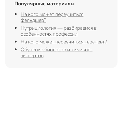
Популярные материалы
На кого может переучиться
фельдшер?
Нутрициология — разбираемся в
особенностях профессии
На кого может переучиться терапевт?
Обучение биологов и химиков-
экспертов