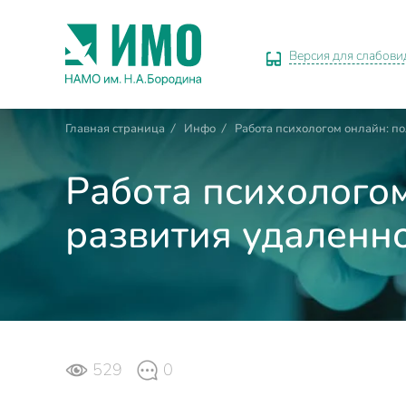
Версия для слабов
Главная страница
/
Инфо
/
Работа психологом онлайн: п
Работа психологом
развития удаленн
529
0