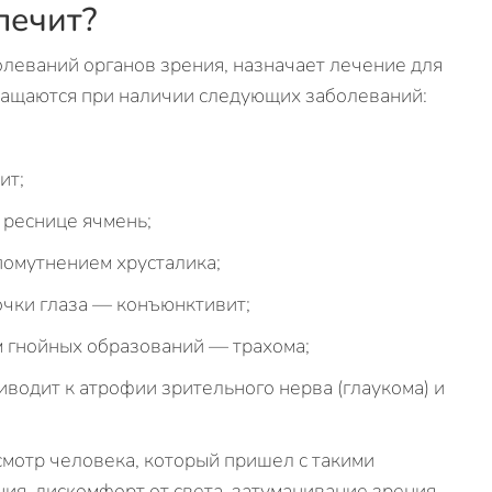
лечит?
олеваний органов зрения, назначает лечение для
ращаются при наличии следующих заболеваний:
ит;
 реснице ячмень;
 помутнением хрусталика;
чки глаза — конъюнктивит;
м гнойных образований — трахома;
водит к атрофии зрительного нерва (глаукома) и
смотр человека, который пришел с такими
ия, дискомфорт от света, затуманивание зрения,