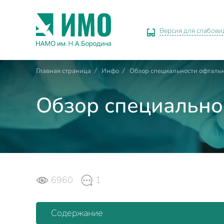
Версия для слабов
Главная страница
/
Инфо
/
Обзор специальности офталь
Обзор специально
6960
1
Содержание