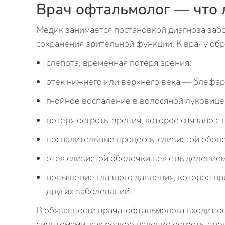
Врач офтальмолог — что 
Медик занимается постановкой диагноза заб
сохранения зрительной функции. К врачу об
слепота, временная потеря зрения;
отек нижнего или верхнего века — блефар
гнойное воспаление в волосяной луковице
потеря остроты зрения, которое связано с
воспалительные процессы слизистой оболо
отек слизистой оболочки век с выделение
повышение глазного давления, которое при
других заболеваний.
В обязанности врача-офтальмолога входит о
симптомами, как резкое падение остроты зрен