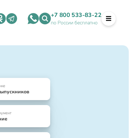
+7 800 533-83-22
по России бесплатно
нке
выпускников
кумент
ние