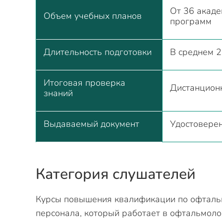
От 36 акаде
Объем учебных планов
программ
Длительность подготовки
В среднем 2
Итоговая проверка
Дистанцион
знаний
Выдаваемый документ
Удостовере
Категория слушателей
Курсы повышения квалификации по офтальм
персонала, который работает в офтальмол