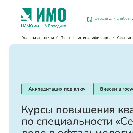
Версия для слабов
Главная страница
/
Повышение квалификации
/
Сестрин
Аккредитация под ключ
Внесем в гос
Курсы повышения кв
по специальности «С
дело в офтальмологи