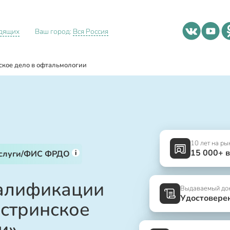
идящих
Ваш город:
Вся Россия
ское дело в офтальмологии
10 лет на ры
15 000+ 
i
услуги/ФИС ФРДО
алификации
Выдаваемый до
Удостовере
естринское
и»