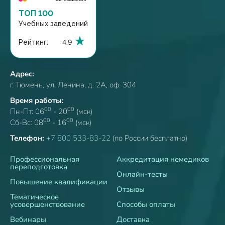
ТОП 100
Учебных заведений
Рейтинг:
4.9
Адрес:
г. Тюмень, ул. Ленина, д. 2А, оф. 304
Время работы:
00
00
Пн-Пт: 06
- 20
(мск)
00
00
Сб-Вс: 08
- 16
(мск)
Телефон:
+7 800 533-83-22
(по России бесплатно)
Профессиональная
Аккредитация немедиков
переподготовка
Онлайн-тесты
Повышение квалификации
Отзывы
Тематическое
усовершенствование
Способы оплаты
Вебинары
Доставка