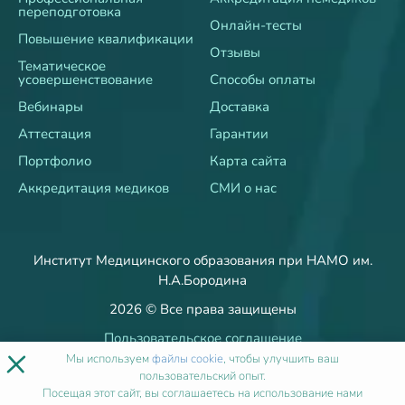
переподготовка
Онлайн-тесты
Повышение квалификации
Отзывы
Тематическое
усовершенствование
Способы оплаты
Вебинары
Доставка
Аттестация
Гарантии
Портфолио
Карта сайта
Аккредитация медиков
СМИ о нас
Институт Медицинского образования при НАМО им.
Н.А.Бородина
2026 © Все права защищены
Пользовательское соглашение
×
Политика об обработке и защите персональных данных
Мы используем
файлы cookie
, чтобы улучшить ваш
пользовательский опыт.
Пользовательское согласие
Посещая этот сайт, вы соглашаетесь на использование нами