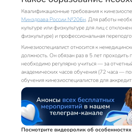
Квалификационные требования к кинезиосп
Минздрава России №206н
. Для работы необ
культуре или физкультуре для лиц с отклоне
физкультуре) и профессиональная переподго
Кинезиоспециалист относится к немедицинск
должность. Он обязан раз в 5 лет проходить
необходимо регулярно учиться — за отчетны
академических часов обучения (72 часа — п
обучения кинезиоспециалистов для аккреди
Посмотрите видеоролик об особенностях