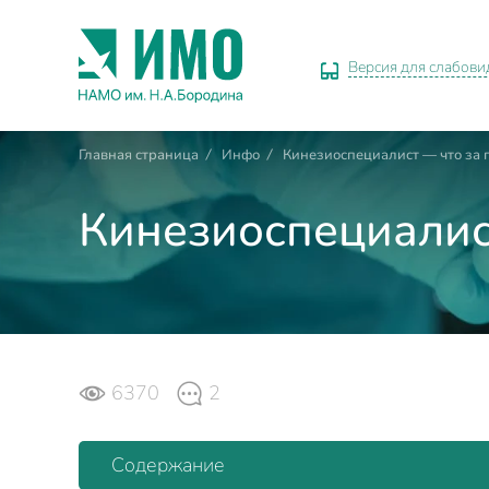
Версия для слабов
Главная страница
/
Инфо
/
Кинезиоспециалист — что за 
Кинезиоспециалис
6370
2
Содержание