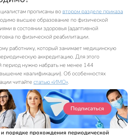
ециалистам прописаны во
втором разделе приказа
ходимо высшее образование по физической
ниями в состоянии здоровья (адаптивной
товка по физической реабилитации.
ому работнику, который занимает медицинскую
 периодическую аккредитацию. Для этого
й период нужно набрать не менее 144
овышение квалификации). Об особенностях
тации читайте
статью «ИМО»
.
 и порядке прохождения периодической