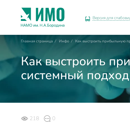
Версия для слабов
Главная страница
/
Инфо
/
Как выстроить прибыльную пр
Как выстроить пр
системный подход 
218
0