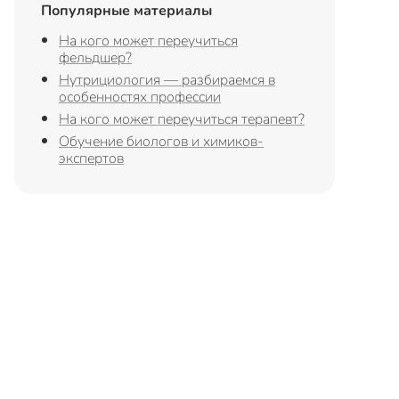
Популярные материалы
На кого может переучиться
фельдшер?
Нутрициология — разбираемся в
особенностях профессии
На кого может переучиться терапевт?
Обучение биологов и химиков-
экспертов