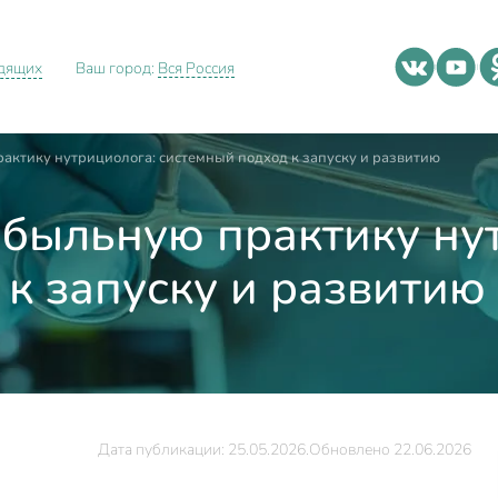
идящих
Ваш город:
Вся Россия
актику нутрициолога: системный подход к запуску и развитию
ибыльную практику ну
к запуску и развитию
Дата публикации: 25.05.2026.
Обновлено 22.06.2026