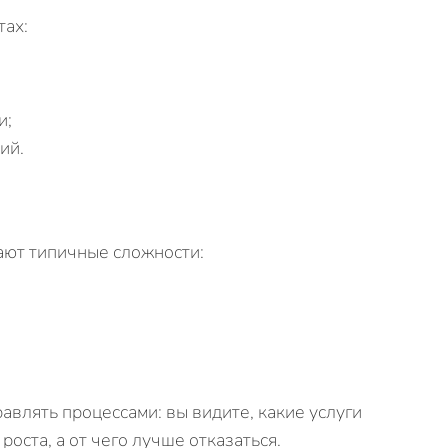
тах:
и;
ий.
ают типичные сложности:
равлять процессами: вы видите, какие услуги
роста, а от чего лучше отказаться.