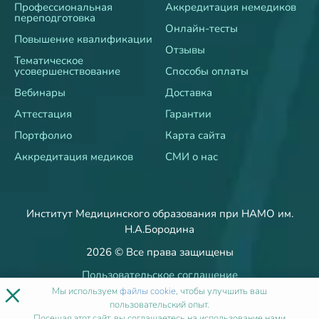
Профессиональная
Аккредитация немедиков
переподготовка
Онлайн-тесты
Повышение квалификации
Отзывы
Тематическое
усовершенствование
Способы оплаты
Вебинары
Доставка
Аттестация
Гарантии
Портфолио
Карта сайта
Аккредитация медиков
СМИ о нас
Институт Медицинского образования при НАМО им.
Н.А.Бородина
2026 © Все права защищены
Пользовательское соглашение
×
Политика об обработке и защите персональных данных
Мы используем
файлы cookie
, чтобы улучшить ваш
пользовательский опыт.
Пользовательское согласие
Посещая этот сайт, вы соглашаетесь на использование нами