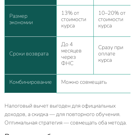
13% от
10–20% от
Размер
стоимости
стоимости
экономии
курса
курса
До 4
Сразу при
месяцев
Сроки возврата
оплате
через
курса
ФНС
Комбинирование
Можно совмещать
Налоговый вычет выгоден для официальных
доходов, а скидка — для повторного обучения.
Оптимальная стратегия — совмещать оба метода.