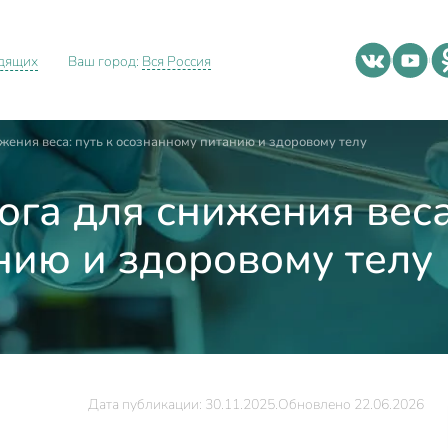
идящих
Ваш город:
Вся Россия
жения веса: путь к осознанному питанию и здоровому телу
га для снижения веса:
нию и здоровому телу
Дата публикации: 30.11.2025.
Обновлено 22.06.2026