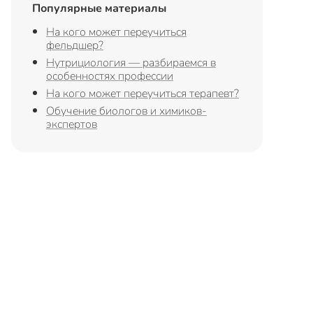
Популярные материалы
На кого может переучиться
фельдшер?
Нутрициология — разбираемся в
особенностях профессии
На кого может переучиться терапевт?
Обучение биологов и химиков-
экспертов