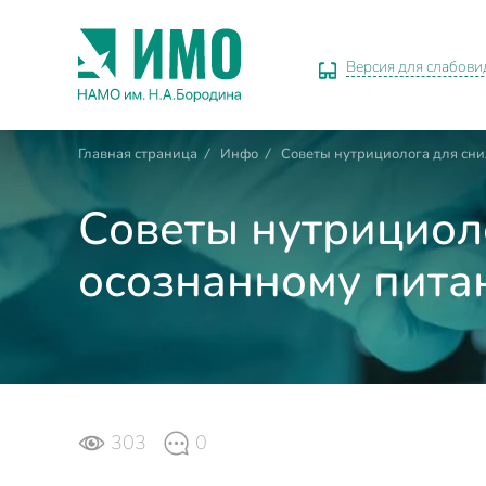
Версия для слабов
Главная страница
/
Инфо
/
Советы нутрициолога для сни
Советы нутрициоло
осознанному пита
303
0