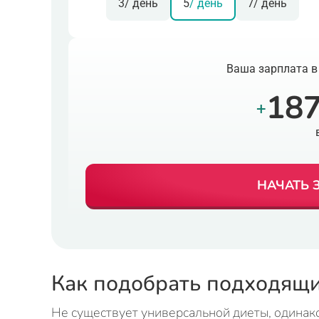
3
/ день
5
/ день
7
/ день
Ваша зарплата в
187
+
НАЧАТЬ 
Как подобрать подходящи
Не существует универсальной диеты, одинак