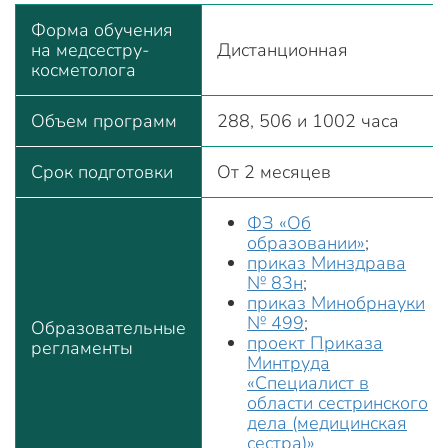
Форма обучения
на медсестру-
Дистанционная
косметолога
Объем программ
288, 506 и 1002 часа
Срок подготовки
От 2 месяцев
ФЗ «Об
образовании»
;
приказ Минздрава
№ 83н
;
приказ Минобрнауки
№ 499
;
Образовательные
проект Приказа
регламенты
Минтруда
«Специалист в
области сестринского
дела (медицинская
сестра)»