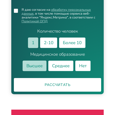
Я даю согласие на
обработку персональных
данных
, в том числе помощью сервиса веб-
аналитики "Яндекс.Метрика", в соответствии с
Политикой ОПД
Количество человек
1
2-10
Более 10
Медицинское образование
Высшее
Среднее
Нет
РАССЧИТАТЬ