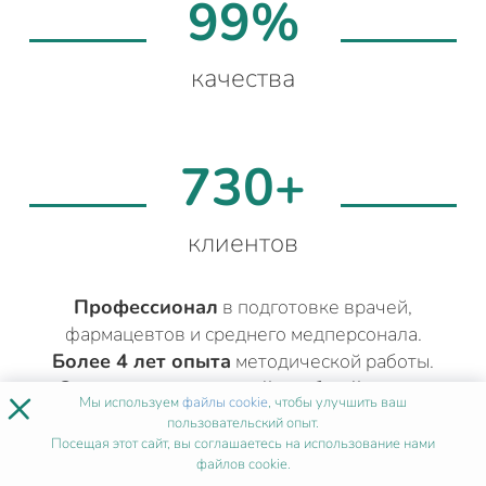
99%
качества
730+
клиентов
Профессионал
в подготовке врачей,
фармацевтов и среднего медперсонала.
Более 4 лет опыта
методической работы.
Составит подходящий учебный план
в
×
Мы используем
файлы cookie
, чтобы улучшить ваш
соответствии с вашей квалификацией.
пользовательский опыт.
Посещая этот сайт, вы соглашаетесь на использование нами
файлов cookie.