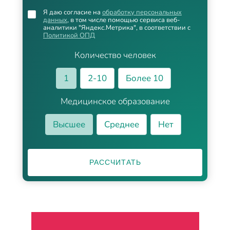
Я даю согласие на
обработку персональных
данных
, в том числе помощью сервиса веб-
аналитики "Яндекс.Метрика", в соответствии с
Политикой ОПД
Количество человек
1
2-10
Более 10
Медицинское образование
Высшее
Среднее
Нет
РАССЧИТАТЬ