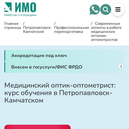
Главная
/
/
/
Современные
страница
Петропавловск-
Профессиональная
аспекты в работе
Камчатский
переподготовка
медицинских
оптиков-
оптометристов
Аккредитация под ключ
i
Внесем в госуслуги/ФИС ФРДО
Медицинский оптик-оптометрист:
курс обучения в Петропавловск-
Камчатском