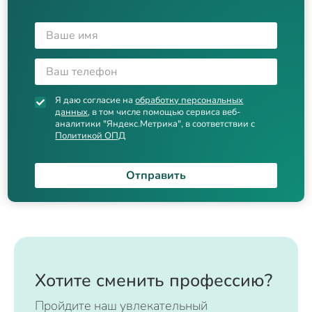
Я даю согласие на
обработку персональных
данных
, в том числе помощью сервиса веб-
аналитики "Яндекс.Метрика", в соответствии с
Политикой ОПД
Отправить
Хотите сменить профессию?
Пройдите наш увлекательный