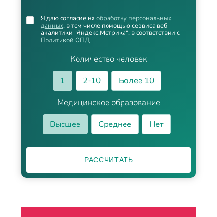
Я даю согласие на
обработку персональных
данных
, в том числе помощью сервиса веб-
аналитики "Яндекс.Метрика", в соответствии с
Политикой ОПД
Количество человек
1
2-10
Более 10
Медицинское образование
Высшее
Среднее
Нет
РАССЧИТАТЬ