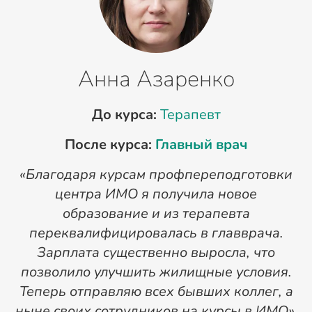
Анна Азаренко
До курса:
Терапевт
После курса:
Главный врач
«Благодаря курсам профпереподготовки
«
центра ИМО я получила новое
п
образование и из терапевта
переквалифицировалась в главврача.
Зарплата существенно выросла, что
позволило улучшить жилищные условия.
Теперь отправляю всех бывших коллег, а
ныне своих сотрудников на курсы в ИМО».