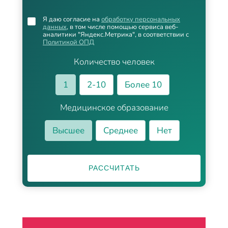
Я даю согласие на
обработку персональных
данных
, в том числе помощью сервиса веб-
аналитики "Яндекс.Метрика", в соответствии с
Политикой ОПД
Количество человек
1
2-10
Более 10
Медицинское образование
Высшее
Среднее
Нет
РАССЧИТАТЬ