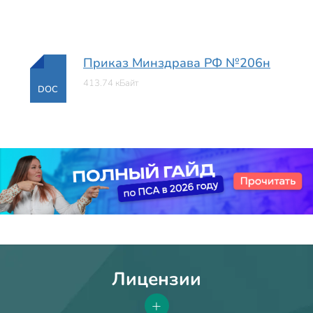
Приказ Минздрава РФ №206н
413.74 кБайт
DOC
Лицензии
+