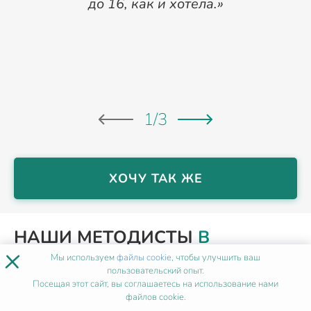
до 16, как и хотела.»
1
/
3
ХОЧУ ТАК ЖЕ
НАШИ МЕТОДИСТЫ
В
×
ПЕТРОПАВЛОВСК-
Мы используем
файлы cookie
, чтобы улучшить ваш
пользовательский опыт.
КАМЧАТСКОМ
Посещая этот сайт, вы соглашаетесь на использование нами
файлов cookie.