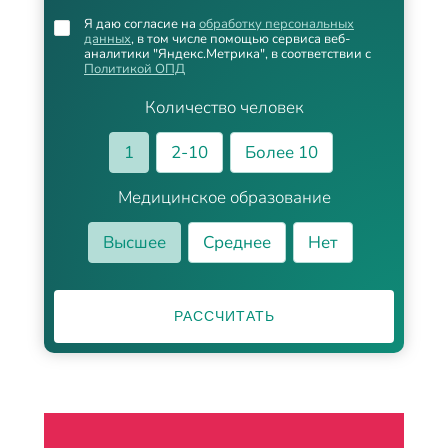
Я даю согласие на
обработку персональных
данных
, в том числе помощью сервиса веб-
аналитики "Яндекс.Метрика", в соответствии с
Политикой ОПД
Количество человек
1
2-10
Более 10
Медицинское образование
Высшее
Среднее
Нет
РАССЧИТАТЬ