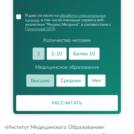
Я даю согласие на
обработку персональных
данных
, в том числе помощью сервиса веб-
аналитики "Яндекс.Метрика", в соответствии с
Политикой ОПД
Количество человек
1
2-10
Более 10
Медицинское образование
Высшее
Среднее
Нет
РАССЧИТАТЬ
«Институт Медицинского Образования»