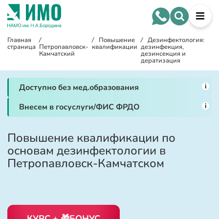
Главная
/
/
Повышение
/
Дезинфектология:
страница
Петропавловск-
квалификации
дезинфекция,
Камчатский
дезинсекция и
дератизация
i
Доступно без мед.образования
i
Внесем в госуслуги/ФИС ФРДО
Повышение квалификации по
основам дезинфектологии в
Петропавловск-Камчатском
КУРС + 🎁БОНУС