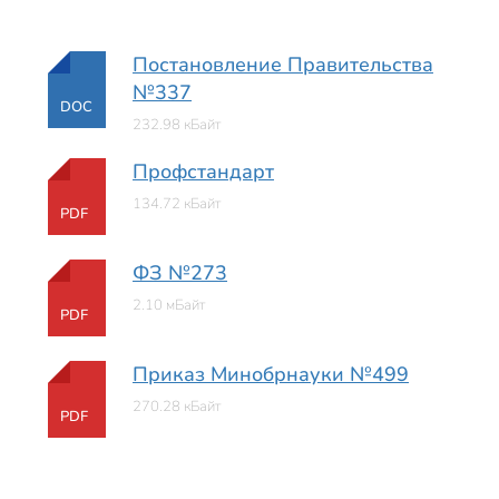
Постановление Правительства
№337
DOC
232.98 кБайт
Профстандарт
134.72 кБайт
PDF
ФЗ №273
2.10 мБайт
PDF
Приказ Минобрнауки №499
270.28 кБайт
PDF