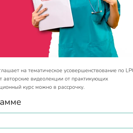
глашает на тематическое усовершенствование по LP
т авторские видеолекции от практикующих
нционный курс можно в рассрочку.
рамме