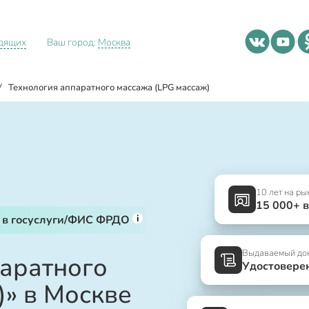
идящих
Ваш город:
Москва
/
Технология аппаратного массажа (LPG массаж)
10 лет на ры
15 000+ 
i
 в госуслуги/ФИС ФРДО
Выдаваемый до
паратного
Удостовере
)» в Москве