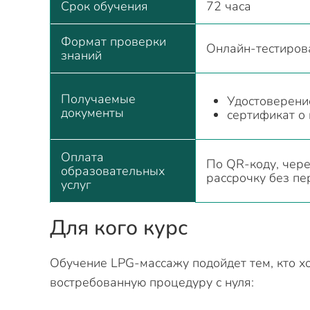
Срок обучения
72 часа
Формат проверки
Онлайн-тестирова
знаний
Получаемые
Удостоверени
документы
сертификат о
Оплата
По QR-коду, чере
образовательных
рассрочку без пе
услуг
Для кого курс
Обучение LPG-массажу подойдет тем, кто х
востребованную процедуру с нуля: