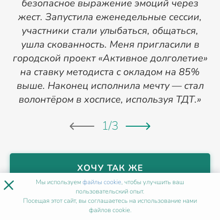
безопасное выражение эмоций через
а
жест. Запустила еженедельные сессии,
участники стали улыбаться, общаться,
ушла скованность. Меня пригласили в
о
городской проект «Активное долголетие»
на ставку методиста с окладом на 85%
выше. Наконец исполнила мечту — стал
волонтёром в хосписе, используя ТДТ.»
1
/
3
ХОЧУ ТАК ЖЕ
×
Мы используем
файлы cookie
, чтобы улучшить ваш
пользовательский опыт.
Посещая этот сайт, вы соглашаетесь на использование нами
НАШИ МЕТОДИСТЫ
В
файлов cookie.