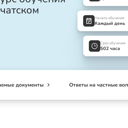
чатском
Начало обучения
Каждый день
Срок обучения
502 часа
аемые документы
Ответы на частные во