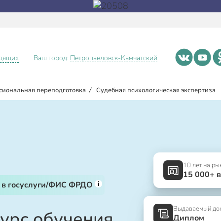
идящих
Ваш город:
Петропавловск-Камчатский
сиональная переподготовка
/
Судебная психологическая экспертиза
10 лет на ры
15 000+ 
i
 в госуслуги/ФИС ФРДО
Выдаваемый до
курс обучения
Диплом