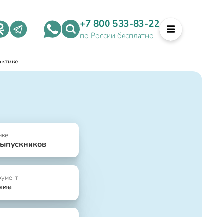
+7 800 533-83-22
по России бесплатно
актике
нке
выпускников
кумент
ние