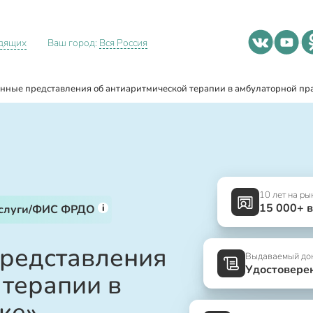
идящих
Ваш город:
Вся Россия
нные представления об антиаритмической терапии в амбулаторной пр
10 лет на ры
15 000+ 
i
услуги/ФИС ФРДО
представления
Выдаваемый до
Удостовере
 терапии в
ке»