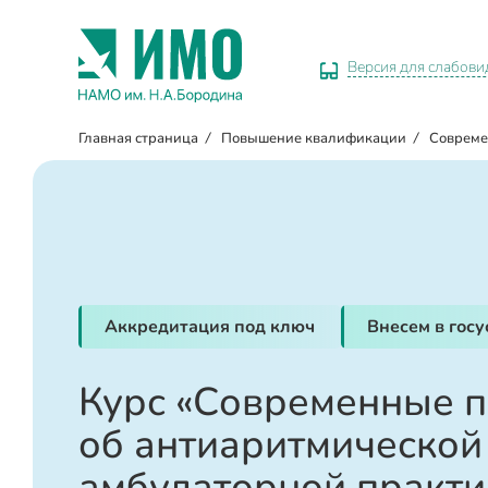
Версия для слабов
Главная страница
/
Повышение квалификации
/
Совреме
Аккредитация под ключ
Внесем в гос
Курс «Современные 
об антиаритмической
амбулаторной практи