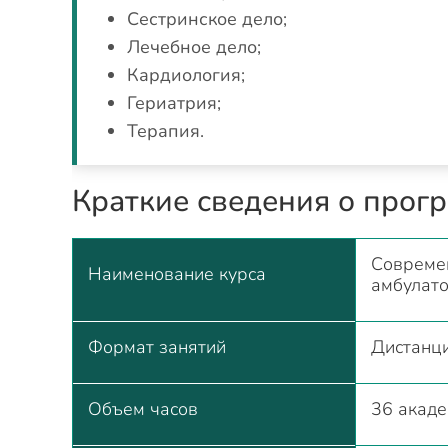
Сестринское дело;
Лечебное дело;
Кардиология;
Гериатрия;
Терапия.
Краткие сведения о прог
Современ
Наименование курса
амбулато
Формат занятий
Дистанц
Объем часов
36 акаде