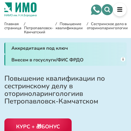
Главная
/
/
Повышение
/
Сестринское дело в
страница
Петропавловск-
квалификации
оториноларингологии
Камчатский
Аккредитация под ключ
i
Внесем в госуслуги/ФИС ФРДО
Повышение квалификации по
сестринскому делу в
оториноларингологиив
Петропавловск-Камчатском
КУРС + 🎁БОНУС