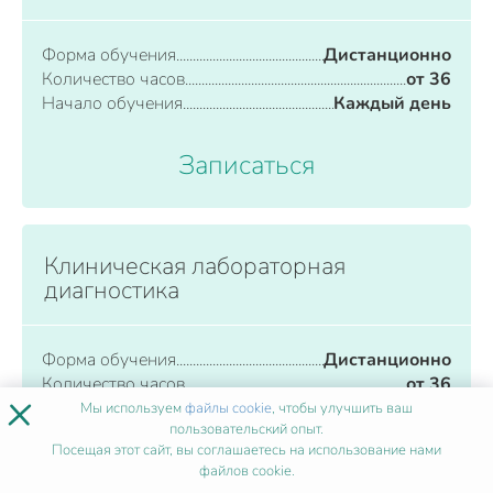
Форма обучения
Дистанционно
Количество часов
от 36
Начало обучения
Каждый день
Записаться
Клиническая лабораторная
диагностика
Форма обучения
Дистанционно
Количество часов
от 36
×
Начало обучения
Каждый день
Мы используем
файлы cookie
, чтобы улучшить ваш
пользовательский опыт.
Посещая этот сайт, вы соглашаетесь на использование нами
Записаться
файлов cookie.