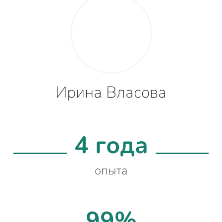
Ирина Власова
4 года
опыта
99%