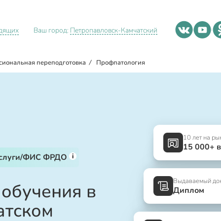
идящих
Ваш город:
Петропавловск-Камчатский
сиональная переподготовка
/
Профпатология
10 лет на ры
15 000+ 
i
услуги/ФИС ФРДО
Выдаваемый до
 обучения в
Диплом
атском