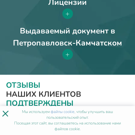
Лицензии
+
Выдаваемый документ в
Петропавловск-Камчатском
+
ОТЗЫВЫ
НАШИХ КЛИЕНТОВ
ПОДТВЕРЖДЕНЫ
×
ОФИЦИАЛЬНО
Мы используем
файлы cookie
, чтобы улучшить ваш
пользовательский опыт.
Посещая этот сайт, вы соглашаетесь на использование нами
Кликните, чтобы прочитать
файлов cookie.
документ