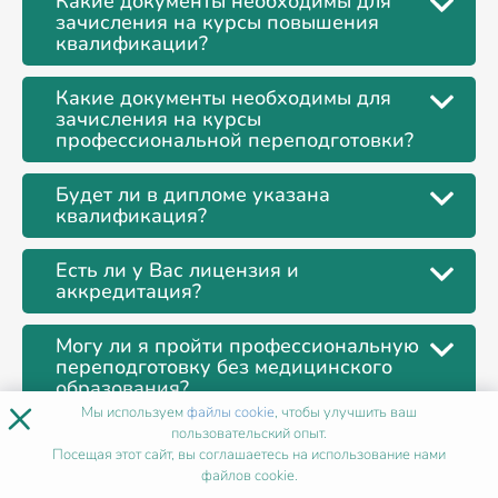
Какие документы необходимы для
зачисления на курсы повышения
квалификации?
Какие документы необходимы для
зачисления на курсы
профессиональной переподготовки?
Будет ли в дипломе указана
квалификация?
Есть ли у Вас лицензия и
аккредитация?
Могу ли я пройти профессиональную
переподготовку без медицинского
образования?
×
Мы используем
файлы cookie
, чтобы улучшить ваш
пользовательский опыт.
Что выбрать: повышение
Посещая этот сайт, вы соглашаетесь на использование нами
квалификации или профессиональную
файлов cookie.
переподготовку?