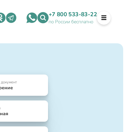
+7 800 533-83-22
по России бесплатно
 документ
рение
я
ная