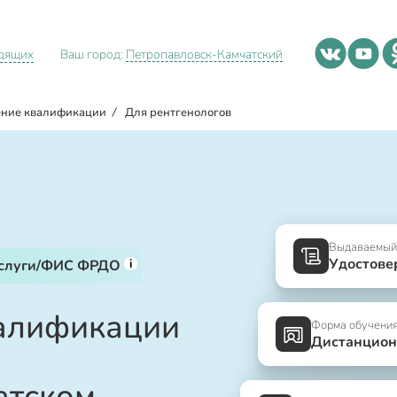
идящих
Ваш город:
Петропавловск-Камчатский
ние квалификации
/
Для рентгенологов
Выдаваемый
Удостове
i
услуги/ФИС ФРДО
алификации
Форма обучени
Дистанцион
атском