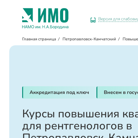
Версия для слабов
Главная страница
/
Петропавловск-Камчатский
/
Повыше
Аккредитация под ключ
Внесем в гос
Курсы повышения кв
для рентгенологов в
Петропавловск-Камч