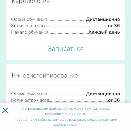
Кардиология
Форма обучения
Дистанционно
Количество часов
от 36
Начало обучения
Каждый день
Записаться
Кинезиотейпирование
Форма обучения
Дистанционно
Количество часов
от 36
×
Начало обучения
Каждый день
Мы используем
файлы cookie
, чтобы улучшить ваш
пользовательский опыт.
Посещая этот сайт, вы соглашаетесь на использование нами
Записаться
файлов cookie.