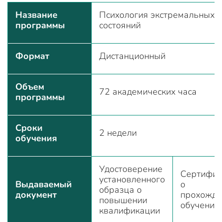
Название
Психология экстремальных
программы
состояний
Формат
Дистанционный
Объем
72 академических часа
программы
Сроки
2 недели
обучения
Удостоверение
Сертифик
установленного
Выдаваемый
о
образца о
документ
прохожде
повышении
обучения
квалификации