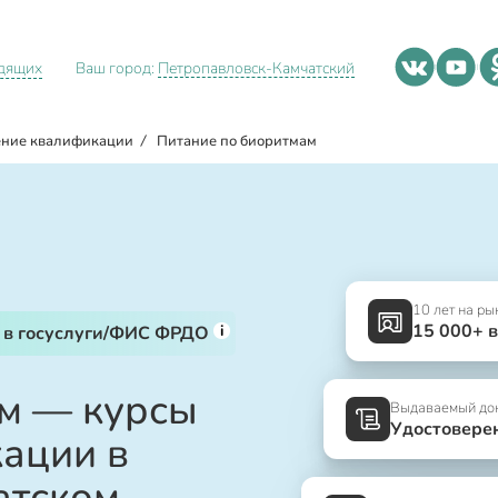
идящих
Ваш город:
Петропавловск-Камчатский
ние квалификации
/
Питание по биоритмам
10 лет на ры
15 000+ 
i
 в госуслуги/ФИС ФРДО
м — курсы
Выдаваемый до
Удостовере
ации в
атском