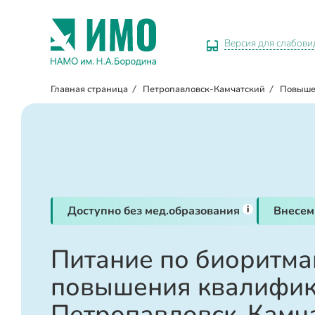
Версия для слабов
Главная страница
/
Петропавловск-Камчатский
/
Повыше
i
Доступно без мед.образования
Внесем
Питание по биоритма
повышения квалифик
Петропавловск-Камч