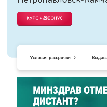
КУРС + 🎁БОНУС
Условия рассрочки
Выдав