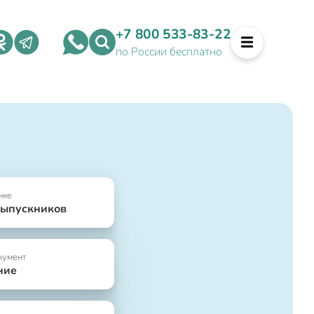
+7 800 533-83-22
по России бесплатно
нке
выпускников
кумент
ние