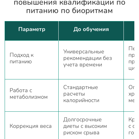
повышения квалификации по
питанию по биоритмам
Параметр
До обучения
Пер
Универсальные
Подход к
про
рекомендации без
питанию
при
учета времени
цир
Стандартные
Опт
Работа с
расчеты
хро
метаболизмом
калорийности
мет
Долгосрочные
Кра
Коррекция веса
диеты с высоким
с с
риском срыва
гор