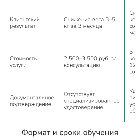
Сни
Клиентский
Снижение веса 3–5
кг 
результат
кг за 3 месяца
сох
мас
5 0
Стоимость
2 500–3 500 руб. за
кон
услуги
консультацию
120
соп
Удо
Отсутствует
Документальное
пит
специализированное
подтверждение
уст
удостоверение
обр
Формат и сроки обучения