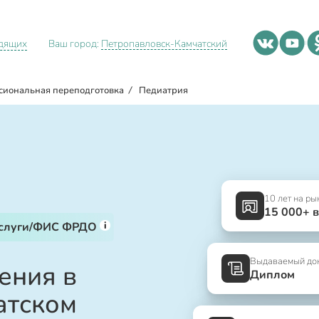
идящих
Ваш город:
Петропавловск-Камчатский
сиональная переподготовка
/
Педиатрия
10 лет на ры
15 000+ 
i
услуги/ФИС ФРДО
Выдаваемый до
ения в
Диплом
атском