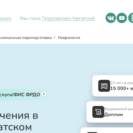
идящих
Ваш город:
Петропавловск-Камчатский
сиональная переподготовка
/
Неврология
10 лет на ры
15 000+ 
i
услуги/ФИС ФРДО
Выдаваемый до
чения в
Диплом
атском