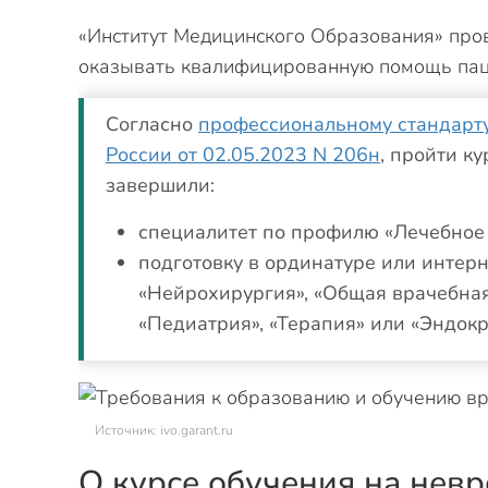
«Институт Медицинского Образования» пров
оказывать квалифицированную помощь пац
Согласно
профессиональному стандарту
России от 02.05.2023 N 206н
, пройти к
завершили:
специалитет по профилю «Лечебное 
подготовку в ординатуре или интер
«Нейрохирургия», «Общая врачебная
«Педиатрия», «Терапия» или «Эндокр
Источник: ivo.garant.ru
О курсе обучения на невр