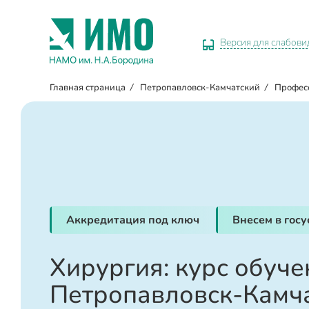
Версия для слабов
Главная страница
/
Петропавловск-Камчатский
/
Профес
Аккредитация под ключ
Внесем в гос
Хирургия: курс обуче
Петропавловск-Камч