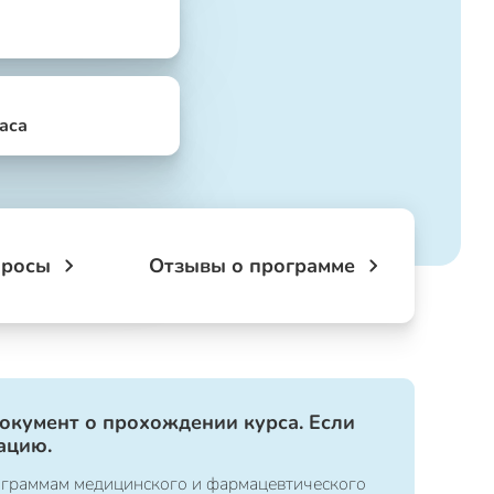
часа
просы
Отзывы о программе
документ о прохождении курса. Если
ацию.
ограммам медицинского и фармацевтического