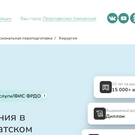
идящих
Ваш город:
Петропавловск-Камчатский
сиональная переподготовка
/
Хирургия
10 лет на ры
15 000+ 
i
услуги/ФИС ФРДО
Выдаваемый до
ния в
Диплом
атском