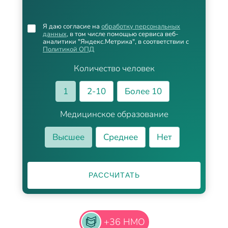
Я даю согласие на
обработку персональных
данных
, в том числе помощью сервиса веб-
аналитики "Яндекс.Метрика", в соответствии с
Политикой ОПД
Количество человек
1
2-10
Более 10
Медицинское образование
Высшее
Среднее
Нет
РАССЧИТАТЬ
+36 НМО