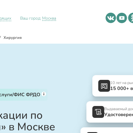
идящих
Ваш город:
Москва
/
Хирургия
10 лет на ры
15 000+ 
i
услуги/ФИС ФРДО
Выдаваемый до
ации по
Удостовере
» в Москве