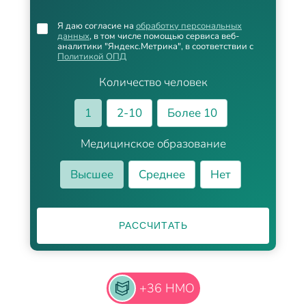
Я даю согласие на
обработку персональных
данных
, в том числе помощью сервиса веб-
аналитики "Яндекс.Метрика", в соответствии с
Политикой ОПД
Количество человек
1
2-10
Более 10
Медицинское образование
Высшее
Среднее
Нет
РАССЧИТАТЬ
+36 НМО