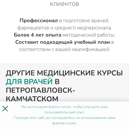
клиентов
Профессионал
в подготовке врачей,
фармацевтов и среднего медперсонала.
Более 4 лет опыта
методической работы.
Составит подходящий учебный план
в
соответствии с вашей квалификацией.
ДРУГИЕ МЕДИЦИНСКИЕ КУРСЫ
ДЛЯ ВРАЧЕЙ
В
ПЕТРОПАВЛОВСК-
КАМЧАТСКОМ
×
Мы используем
файлы cookie
, чтобы улучшить ваш
пользовательский опыт.
Посещая этот сайт, вы соглашаетесь на использование нами
ПОХОЖИЕ ПРОГРАММЫ
файлов cookie.