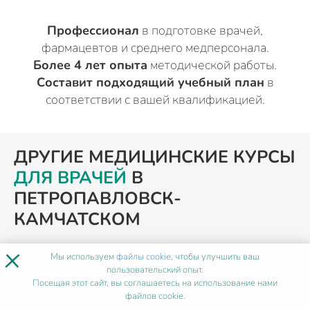
Профессионал
в подготовке врачей,
фармацевтов и среднего медперсонала.
Более 4 лет опыта
методической работы.
Составит подходящий учебный план
в
соответствии с вашей квалификацией.
ДРУГИЕ МЕДИЦИНСКИЕ КУРСЫ
ДЛЯ ВРАЧЕЙ
В
ПЕТРОПАВЛОВСК-
КАМЧАТСКОМ
×
Мы используем
файлы cookie
, чтобы улучшить ваш
ПОХОЖИЕ ПРОГРАММЫ
пользовательский опыт.
Посещая этот сайт, вы соглашаетесь на использование нами
файлов cookie.