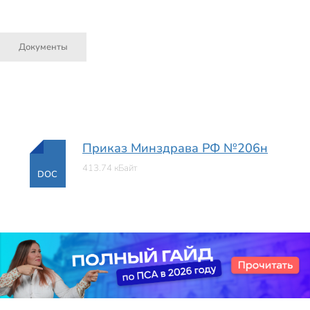
Документы
Приказ Минздрава РФ №206н
413.74 кБайт
DOC