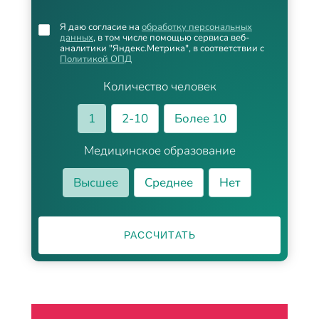
Я даю согласие на
обработку персональных
данных
, в том числе помощью сервиса веб-
аналитики "Яндекс.Метрика", в соответствии с
Политикой ОПД
Количество человек
1
2-10
Более 10
Медицинское образование
Высшее
Среднее
Нет
РАССЧИТАТЬ