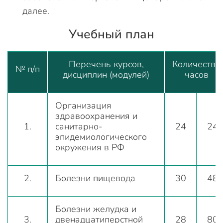
далее.
Учебный план
Перечень курсов,
Количество
№ п/п
дисциплин (модулей)
часов
Организация
здравоохранения и
1.
санитарно-
24
24
эпидемиологического
окружения в РФ
2.
Болезни пищевода
30
48
Болезни желудка и
3.
двенадцатиперстной
28
80