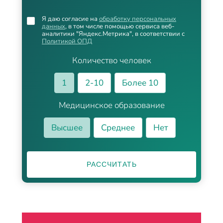
Я даю согласие на
обработку персональных
данных
, в том числе помощью сервиса веб-
аналитики "Яндекс.Метрика", в соответствии с
Политикой ОПД
Количество человек
1
2-10
Более 10
Медицинское образование
Высшее
Среднее
Нет
РАССЧИТАТЬ