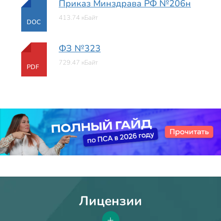
Приказ Минздрава РФ №206н
413.74 кБайт
DOC
ФЗ №323
729.47 кБайт
PDF
Лицензии
+